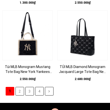
Bag 7ACRMD34N
BROWN Nâu
1.300.000₫
2.550.000₫
Túi MLB Monogram Mustang
TÚI MLB Diamond Monogram
Tote Bag New York Yankees
Jacquard Large Tote Bag New
Black
York Yankees
2.550.000₫
2.680.000₫
1
2
3
4