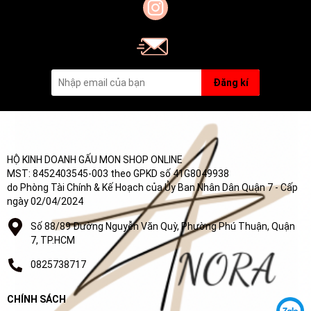
Đăng kí
HỘ KINH DOANH GẤU MON SHOP ONLINE
MST: 8452403545-003 theo GPKD số 41G8049938
do Phòng Tài Chính & Kế Hoạch của Ủy Ban Nhân Dân Quận 7 - Cấp
ngày 02/04/2024
Số 88/89 Đường Nguyễn Văn Quỳ, Phường Phú Thuận, Quận
7, TP.HCM
0825738717
CHÍNH SÁCH