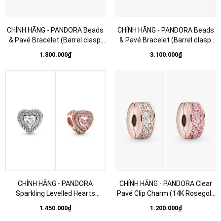
CHÍNH HÃNG - PANDORA Beads
CHÍNH HÃNG - PANDORA Beads
& Pavé Bracelet (Barrel clasp,
& Pavé Bracelet (Barrel clasp,
Silver Sterling)- Vòng/lắc bạc
14K rosegold plated)- Vòng/lắc
1.800.000₫
3.100.000₫
925, khoá trụ, dáng bi tròn -
khoá trụ, dáng bi tròn, mạ vàng
JEWELRY
hồng 14K - JEWELRY
CHÍNH HÃNG - PANDORA
CHÍNH HÃNG - PANDORA Clear
Sparkling Levelled Hearts
Pavé Clip Charm (14K Rosegold
Charm (14K Rosegold plated /
plated, Zircona) - Hạt trang trí
1.450.000₫
1.200.000₫
Silver Sterling 925, Zircona) Hạt
vòng tay, chốt bấm, hỗn hợp