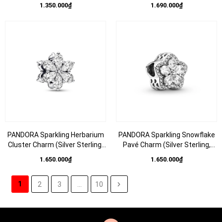
opal) - Hạt trang trí vòng tay
Charm (Sterling silver, Murano
1.350.000₫
1.690.000₫
hình gấu bắc cực ôm đá opal
glass) - Hạt trang trí vòng tay
nhân tạo, bạc 925 (chỉ gồm hạt
hình quả cầu tuyết thuỷ tinh,
Charm - không gồm vòng tay).
bạc 925 (chỉ gồm hạt Charm -
không gồm vòng tay). JEWELRY
PANDORA Sparkling Herbarium
PANDORA Sparkling Snowflake
Cluster Charm (Silver Sterling,
Pavé Charm (Silver Sterling,
Zirconia) - Hạt trang trí vòng
Zirconia) - Hạt trang trí vòng
1.650.000₫
1.650.000₫
tay, hình hoa cỏ, đính đá CZ lấp
tay, hình hoa tuyết, đính đá CZ
lánh, bạc 925 - JEWELRY
lấp lánh, bạc 925 - JEWELRY
1
2
3
...
10