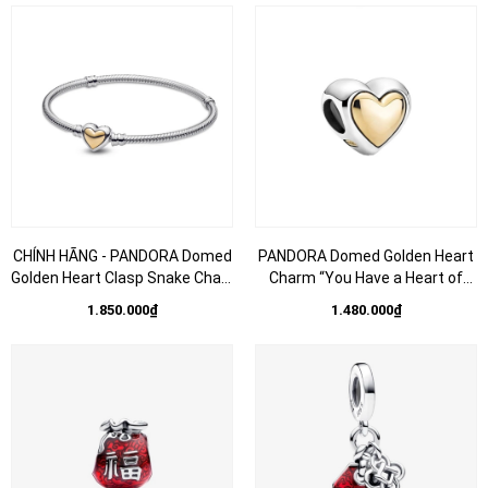
trang trí vòng tay hình trái tim
kim loại mạ vàng hồng 14k
CHÍNH HÃNG - PANDORA Domed
PANDORA Domed Golden Heart
Golden Heart Clasp Snake Chain
Charm “You Have a Heart of
Bracelet (Silver Sterling, 14k
Gold” (Sterling silver, 14K Gold) -
1.850.000₫
1.480.000₫
Gold) - Vòng/lắc bạc 925, khoá
Hạt trang trí vòng tay hình trái
trái tim phối vàng 14k, dáng
tim vàng
mềm - JEWELRY