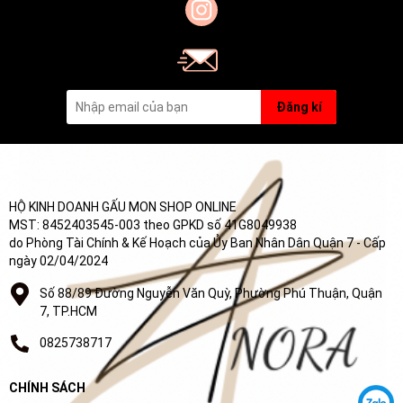
Đăng kí
HỘ KINH DOANH GẤU MON SHOP ONLINE
MST: 8452403545-003 theo GPKD số 41G8049938
do Phòng Tài Chính & Kế Hoạch của Ủy Ban Nhân Dân Quận 7 - Cấp
ngày 02/04/2024
Số 88/89 Đường Nguyễn Văn Quỳ, Phường Phú Thuận, Quận
7, TP.HCM
0825738717
CHÍNH SÁCH