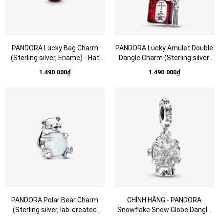
PANDORA Lucky Bag Charm
PANDORA Lucky Amulet Double
(Sterling silver, Ename) - Hạt
Dangle Charm (Sterling silver,
trang trí vòng tay, hình chiếc túi
Ename) - Hạt trang trí vòng tay
1.490.000₫
1.490.000₫
màu đỏ tráng men, chữ “Fu” hay
bì thư màu đỏ tráng men, chữ
“ Phú - Phúc”. (chỉ gồm hạt
“ping'an” hay phiên âm “bình an”
Charm - không gồm vòng tay).
(chỉ gồm hạt Charm - không
gồm vòng tay).
PANDORA Polar Bear Charm
CHÍNH HÃNG - PANDORA
(Sterling silver, lab-created
Snowflake Snow Globe Dangle