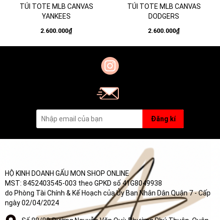
TÚI TOTE MLB CANVAS
TÚI TOTE MLB CANVAS
YANKEES
DODGERS
2.600.000₫
2.600.000₫
Đăng kí
HỘ KINH DOANH GẤU MON SHOP ONLINE
MST: 8452403545-003 theo GPKD số 41G8049938
do Phòng Tài Chính & Kế Hoạch của Ủy Ban Nhân Dân Quận 7 - Cấp
ngày 02/04/2024