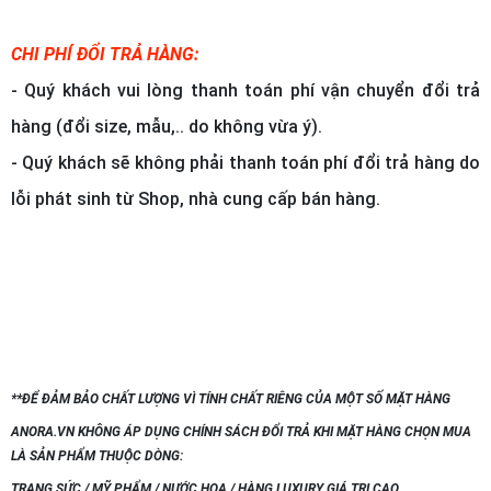
CHI PHÍ ĐỔI TRẢ HÀNG:
- Quý khách vui lòng thanh toán phí vận chuyển đổi trả
hàng (đổi size, mẫu,.. do không vừa ý).
- Quý khách sẽ không phải thanh toán phí đổi trả hàng do
lỗi phát sinh từ Shop, nhà cung cấp bán hàng.
**ĐỂ ĐẢM BẢO CHẤT LƯỢNG VÌ TÍNH CHẤT RIÊNG CỦA MỘT SỐ MẶT HÀNG
ANORA.VN KHÔNG ÁP DỤNG CHÍNH SÁCH ĐỔI TRẢ KHI MẶT HÀNG CHỌN MUA
LÀ SẢN PHẨM THUỘC DÒNG:
TRANG SỨC / MỸ PHẨM / NƯỚC HOA / HÀNG LUXURY GIÁ TRỊ CAO.