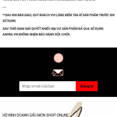
---
**SAU KHI BÀN GIAO, QUÝ KHÁCH VUI LÒNG KIỂM TRA KĨ SẢN PHẨM TRƯỚC KHI
SỬ DỤNG
SAU THỜI GIAN GIẢI QUYẾT KHIẾU NẠI VÀ SẢN PHẨM ĐÃ QUA SỬ DỤNG
ANORA.VN KHÔNG NHẬN BẢO HÀNH SỬA CHỬA.
Đăng kí
HỘ KINH DOANH GẤU MON SHOP ONLINE