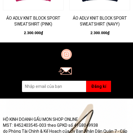
ÁO ADLV KNIT BLOCK SPORT
ÁO ADLV KNIT BLOCK SPORT
SWEATSHIRT (PINK)
SWEATSHIRT (NAVY)
2.300.000₫
2.300.000₫
Đăng kí
HỘ KINH DOANH GẤU MON SHOP ONLINE
MST: 8452403545-003 theo GPKD số 41G8049938
do Phòng Tài Chính & Kế Hoạch của Ủy Ban Nhân Dân Quận 7 - Cấp