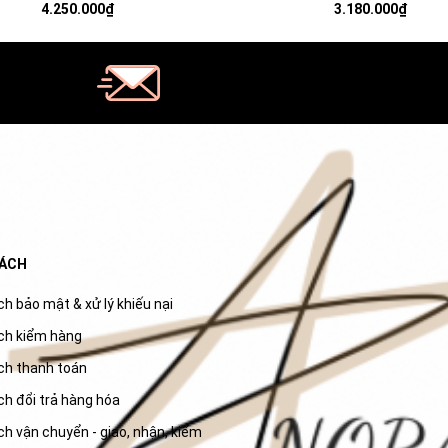
á pha lê trắng, pha lê ngọc trai -
chiều, phối đá pha lê trắng - 
4.250.000₫
3.180.000₫
JEWELRY BRACELETS
EARRINGS
SÁCH
h bảo mật & xử lý khiếu nại
ch kiểm hàng
ch thanh toán
ch đổi trả hàng hóa
h vận chuyển - giao, nhận, kiểm