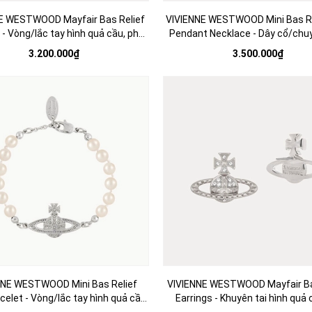
E WESTWOOD Mayfair Bas Relief
VIVIENNE WESTWOOD Mini Bas Re
 - Vòng/lắc tay hình quả cầu, phối
Pendant Necklace - Dây cổ/chu
 CZ - JEWELRY BRACELETS
quả cầu hai chiều, phối đá CZ 
3.200.000₫
3.500.000₫
JEWELRY NECKLACE
NNE WESTWOOD Mini Bas Relief
VIVIENNE WESTWOOD Mayfair Ba
celet - Vòng/lắc tay hình quả cầu,
Earrings - Khuyên tai hình quả 