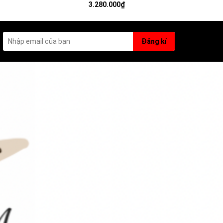
JEWELRY
chiều, phối đá pha lê trắng - JEWELRY
3.280.000₫
EARRINGS
Đăng kí