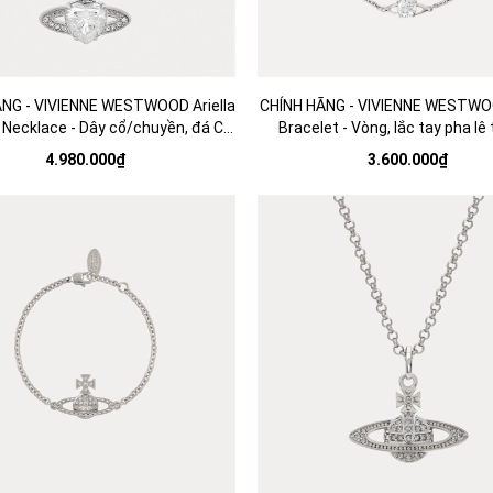
NG - VIVIENNE WESTWOOD Ariella
CHÍNH HÃNG - VIVIENNE WESTWO
Necklace - Dây cổ/chuyền, đá CZ
Bracelet - Vòng, lắc tay pha lê 
trắng trái tim - JEWELRY
JEWELRY
4.980.000₫
3.600.000₫