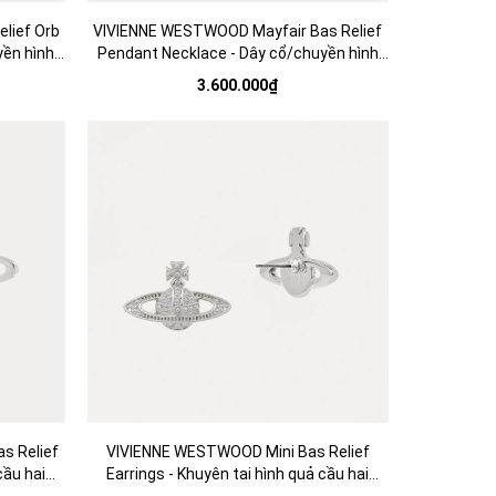
lief Orb
VIVIENNE WESTWOOD Mayfair Bas Relief
yền hình
Pendant Necklace - Dây cổ/chuyền hình
trắng -
quả cầu hai chiều, phối đá CZ trắng -
3.600.000₫
JEWELRY NECKLACE
s Relief
VIVIENNE WESTWOOD Mini Bas Relief
cầu hai
Earrings - Khuyên tai hình quả cầu hai