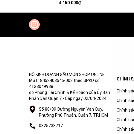
chiều, phối đá CZ trắng, pha lê ngọc trai -
phối đ
4.150.000₫
JEWELRY BRACELETS
HỘ KINH DOANH GẤU MON SHOP ONLINE
CHÍNH 
MST: 8452403545-003 theo GPKD số
41G8049938
Chính sác
do Phòng Tài Chính & Kế Hoạch của Ủy Ban
Nhân Dân Quận 7 - Cấp ngày 02/04/2024
Chính sá
Số 88/89 Đường Nguyễn Văn Quỳ,
Chính sá
Phường Phú Thuận, Quận 7, TP.HCM
Chính sá
0825738717
Chính sác