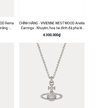
OD Reina
CHÍNH HÃNG - VIVIENNE WESTWOOD Ariella
trắng -
Earrings - Khuyên, hoa tai đính đá pha lê
hình trái tim - JEWELRY
4.300.000₫