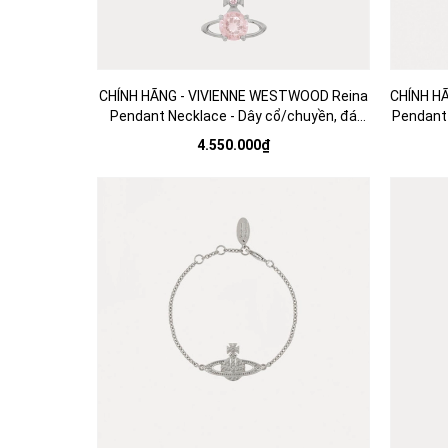
CHÍNH HÃNG - VIVIENNE WESTWOOD Reina
CHÍNH HÃ
Pendant Necklace - Dây cổ/chuyền, đá
Pendant 
pha lê màu hồng nhạt - Jewelry
4.550.000₫