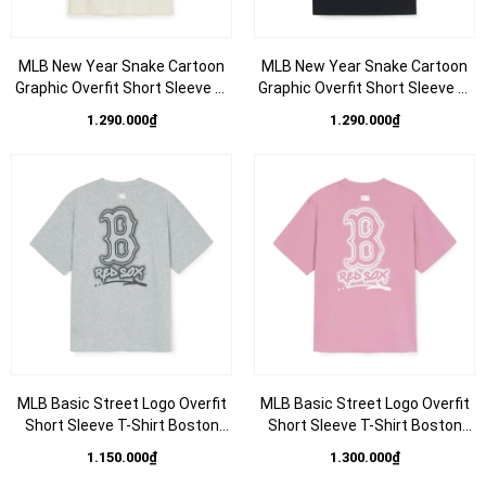
MLB New Year Snake Cartoon
MLB New Year Snake Cartoon
Graphic Overfit Short Sleeve T-
Graphic Overfit Short Sleeve T-
Shirt New York Yankees Cream
Shirt New York Yankees Black -
1.290.000₫
1.290.000₫
- Áo thun cổ tròn tay lỡ màu
Áo thun cổ tròn tay lỡ màu đen
trắng kem
MLB Basic Street Logo Overfit
MLB Basic Street Logo Overfit
Short Sleeve T-Shirt Boston
Short Sleeve T-Shirt Boston
Red Sox Grey - Áo thun cổ tròn
Red Sox Pink - Áo thun cổ tròn
1.150.000₫
1.300.000₫
tay lỡ màu xám
tay lỡ màu hồng