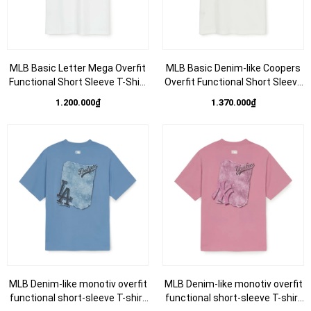
MLB Basic Letter Mega Overfit
MLB Basic Denim-like Coopers
Functional Short Sleeve T-Shirt
Overfit Functional Short Sleeve
New York Yankees - Áo thun cổ
T-shirt New York Yankees - Áo
1.200.000₫
1.370.000₫
tròn tay lỡ màu trắng
thun cổ tròn tay lỡ màu trắng
MLB Denim-like monotiv overfit
MLB Denim-like monotiv overfit
functional short-sleeve T-shirt
functional short-sleeve T-shirt