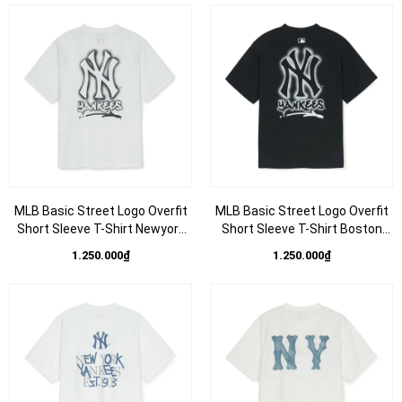
MLB Basic Street Logo Overfit
MLB Basic Street Logo Overfit
Short Sleeve T-Shirt Newyork
Short Sleeve T-Shirt Boston
WHITE - Áo thun cổ tròn tay lỡ
Red Sox BLACK - Áo thun cổ
1.250.000₫
1.250.000₫
màu trắng
tròn tay lỡ màu đen