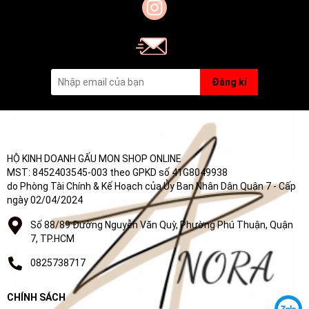
Đăng kí
HỘ KINH DOANH GẤU MON SHOP ONLINE
MST: 8452403545-003 theo GPKD số 41G8049938
do Phòng Tài Chính & Kế Hoạch của Ủy Ban Nhân Dân Quận 7 - Cấp
ngày 02/04/2024
Số 88/89 Đường Nguyễn Văn Quỳ, Phường Phú Thuận, Quận
7, TP.HCM
0825738717
CHÍNH SÁCH