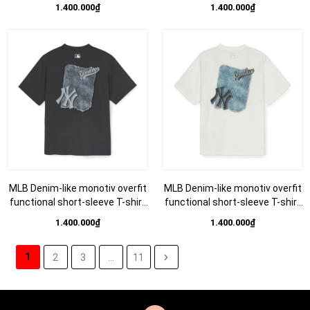
LA Dodgers Blue - Áo thun cổ
New York Yankees Pink - Áo
1.400.000₫
1.400.000₫
tròn, tay lở màu xanh
thun cổ tròn, tay lở màu hồng
MLB Denim-like monotiv overfit
MLB Denim-like monotiv overfit
functional short-sleeve T-shirt
functional short-sleeve T-shirt
New York Yankees Charcoal -
New York Yankees IVORY - Áo
1.400.000₫
1.400.000₫
Áo thun cổ tròn, tay lở màu
thun cổ tròn, tay lở màu trắng
than chì
kem
1
2
3
...
11