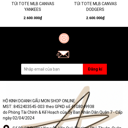
TÚI TOTE MLB CANVAS
TÚI TOTE MLB CANVAS
YANKEES
DODGERS
2.600.000₫
2.600.000₫
Đăng kí
HỘ KINH DOANH GẤU MON SHOP ONLINE
MST: 8452403545-003 theo GPKD số 41G8049938
do Phòng Tài Chính & Kế Hoạch của Ủy Ban Nhân Dân Quận 7 - Cấp
ngày 02/04/2024