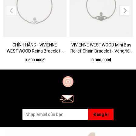
CHÍNH HÃNG - VIVIENNE
VIVIENNE WESTWOOD Mini Bas
WESTWOOD Reina Bracelet -
Relief Chain Bracelet - Vòng/lắc
Vòng, lắc tay pha lê trắng -
tay hình quả cầu, phối đá CZ -
3.600.000₫
3.300.000₫
JEWELRY
JEWELRY BRACELETS
Đăng kí