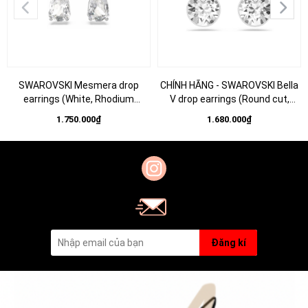
SWAROVSKI Mesmera drop
CHÍNH HÃNG - SWAROVSKI Bella
earrings (White, Rhodium
V drop earrings (Round cut,
plated) - Khuyên tai, đính pha lê
White, Rhodium plated) - Khuyên
1.750.000₫
1.680.000₫
trắng - JEWERY
tai, đính pha lê trắng - JEWERY
Đăng kí