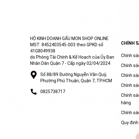
HỘ KINH DOANH GẤU MON SHOP ONLINE
CHÍNH 
MST: 8452403545-003 theo GPKD số
41G8049938
Chính sác
do Phòng Tài Chính & Kế Hoạch của Ủy Ban
Nhân Dân Quận 7 - Cấp ngày 02/04/2024
Chính sá
Số 88/89 Đường Nguyễn Văn Quỳ,
Chính sá
Phường Phú Thuận, Quận 7, TP.HCM
Chính sá
0825738717
Chính sác
hàng
Chính sá
Quy định