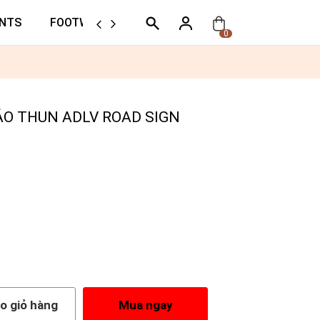
NTS
FOOTWEAR
ORTHER
0
 ÁO THUN ADLV ROAD SIGN
o giỏ hàng
Mua ngay