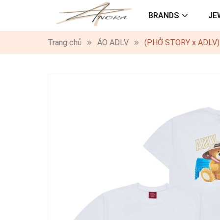
BRANDS
JE
Trang chủ
ÁO ADLV
(PHỞ STORY x ADLV