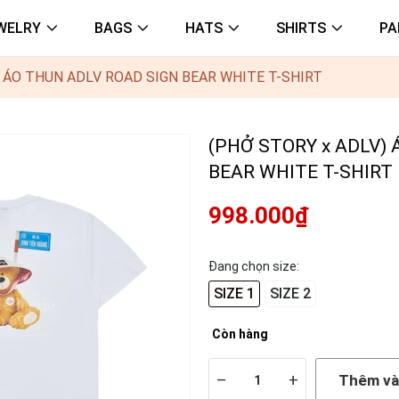
WELRY
BAGS
HATS
SHIRTS
PA
) ÁO THUN ADLV ROAD SIGN BEAR WHITE T-SHIRT
(PHỞ STORY x ADLV)
BEAR WHITE T-SHIRT
998.000₫
Đang chọn size:
SIZE 1
SIZE 2
Còn hàng
–
+
Thêm và