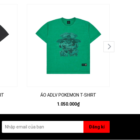
RT
ÁO ADLV POKEMON T-SHIRT
ÁO 
1.050.000₫
Đăng kí