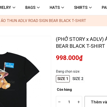
WELRY
BAGS
HATS
SHIRTS
PA
) ÁO THUN ADLV ROAD SIGN BEAR BLACK T-SHIRT
(PHỞ STORY x ADLV)
BEAR BLACK T-SHIRT
998.000₫
Đang chọn size:
SIZE 1
SIZE 2
Còn hàng
–
+
Thêm và