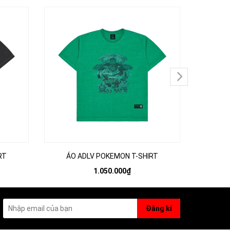
RT
ÁO ADLV POKEMON T-SHIRT
ÁO 
1.050.000₫
Đăng kí