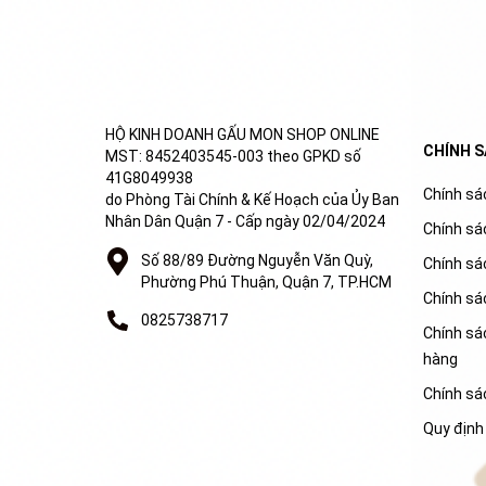
HỘ KINH DOANH GẤU MON SHOP ONLINE
CHÍNH 
MST: 8452403545-003 theo GPKD số
41G8049938
Chính sác
do Phòng Tài Chính & Kế Hoạch của Ủy Ban
Nhân Dân Quận 7 - Cấp ngày 02/04/2024
Chính sá
Số 88/89 Đường Nguyễn Văn Quỳ,
Chính sá
Phường Phú Thuận, Quận 7, TP.HCM
Chính sá
0825738717
Chính sác
hàng
Chính sá
Quy định