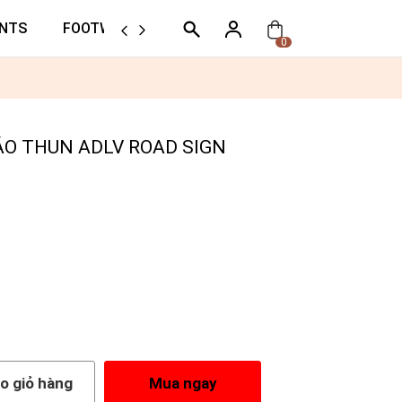
NTS
FOOTWEAR
ORTHER
0
 ÁO THUN ADLV ROAD SIGN
o giỏ hàng
Mua ngay