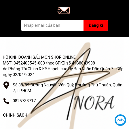
Đăng kí
HỘ KINH DOANH GẤU MON SHOP ONLINE
MST: 8452403545-003 theo GPKD số 41G8049938
do Phòng Tài Chính & Kế Hoạch của Ủy Ban Nhân Dân Quận 7 - Cấp
ngày 02/04/2024
Số 88/89 Đường Nguyễn Văn Quỳ, Phường Phú Thuận, Quận
7, TP.HCM
0825738717
CHÍNH SÁCH