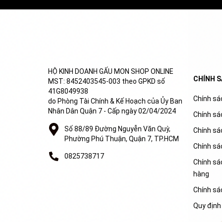
HỘ KINH DOANH GẤU MON SHOP ONLINE
CHÍNH 
MST: 8452403545-003 theo GPKD số
41G8049938
Chính sác
do Phòng Tài Chính & Kế Hoạch của Ủy Ban
Nhân Dân Quận 7 - Cấp ngày 02/04/2024
Chính sá
Số 88/89 Đường Nguyễn Văn Quỳ,
Chính sá
Phường Phú Thuận, Quận 7, TP.HCM
Chính sá
0825738717
Chính sác
hàng
Chính sá
Quy định