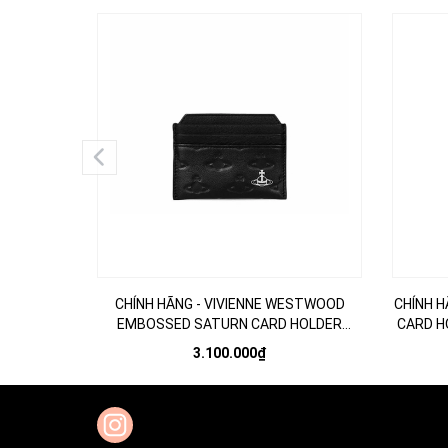
CHÍNH HÃNG - VIVIENNE WESTWOOD
CHÍNH H
EMBOSSED SATURN CARD HOLDER
CARD HO
BLACK - Ví đựng thẻ, màu đen
3.100.000₫