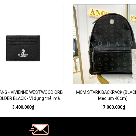
ÃNG - VIVIENNE WESTWOOD ORB
MCM STARK BACKPACK (BLACK 
LDER BLACK - Ví đựng thẻ, màu
Medium 40cm)
đen
3.400.000₫
17.000.000₫