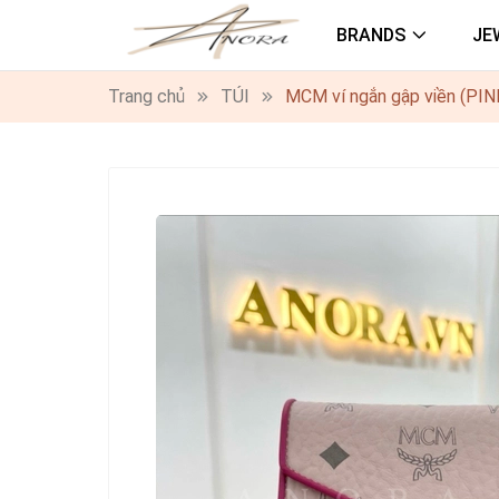
BRANDS
JE
Trang chủ
TÚI
MCM ví ngắn gập viền (PIN