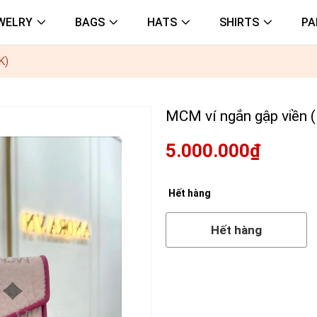
WELRY
BAGS
HATS
SHIRTS
PA
K)
MCM ví ngắn gập viền 
5.000.000₫
Hết hàng
Hết hàng