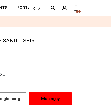
NTS
FOOTWEAR
ORTHER
0
 SAND T-SHIRT
XL
o giỏ hàng
Mua ngay