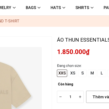
WELRY
BAGS
HATS
SHIRTS
PA
D T-SHIRT
ÁO THUN ESSENTIALS
1.850.000₫
Đang chọn size:
XXS
XS
S
M
L
Còn hàng
–
+
Thêm và