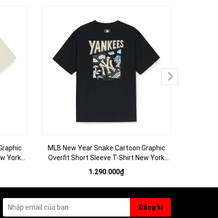
Graphic
MLB New Year Snake Cartoon Graphic
ADLV AP
ew York
Overfit Short Sleeve T-Shirt New York
YELLOW 
n tay lỡ
Yankees Black - Áo thun cổ tròn tay lỡ
1.290.000₫
màu đen
Đăng kí