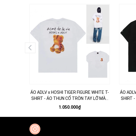
ÁO ADLV x HOSHI TIGER FIGURE WHITE T-
ÁO ADLV
SHIRT - ÁO THUN CỔ TRÒN TAY LỠ MÀU
SHIRT 
TRẮNG
1.050.000₫