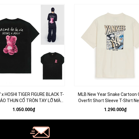
 x HOSHI TIGER FIGURE BLACK T-
MLB New Year Snake Cartoon 
- ÁO THUN CỔ TRÒN TAY LỠ MÀU
Overfit Short Sleeve T-Shirt N
ĐEN
Yankees Cream - Áo thun cổ trò
1.050.000₫
1.290.000₫
màu trắng kem