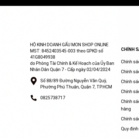
HỘ KINH DOANH GẤU MON SHOP ONLINE
CHÍNH 
MST: 8452403545-003 theo GPKD số
41G8049938
Chính sác
do Phòng Tài Chính & Kế Hoạch của Ủy Ban
Nhân Dân Quận 7 - Cấp ngày 02/04/2024
Chính sá
Số 88/89 Đường Nguyễn Văn Quỳ,
Chính sá
Phường Phú Thuận, Quận 7, TP.HCM
Chính sá
0825738717
Chính sác
hàng
Chính sá
Quy định