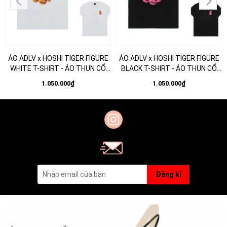
ÁO ADLV x HOSHI TIGER FIGURE
ÁO ADLV x HOSHI TIGER FIGURE
WHITE T-SHIRT - ÁO THUN CỔ
BLACK T-SHIRT - ÁO THUN CỔ
TRÒN TAY LỠ MÀU TRẮNG
TRÒN TAY LỠ MÀU ĐEN
1.050.000₫
1.050.000₫
Đăng kí