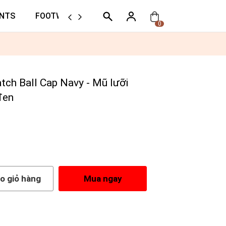
NTS
FOOTWEAR
ORTHER
0
h Ball Cap Navy - Mũ lưỡi
đen
o giỏ hàng
Mua ngay