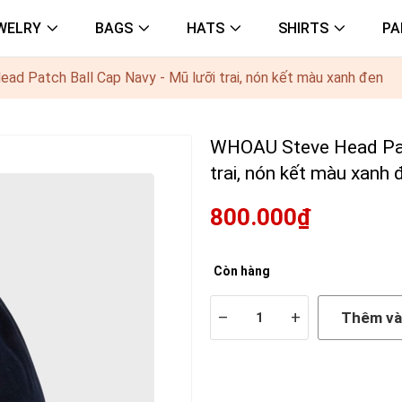
WELRY
BAGS
HATS
SHIRTS
PA
d Patch Ball Cap Navy - Mũ lưỡi trai, nón kết màu xanh đen
WHOAU Steve Head Patc
trai, nón kết màu xanh 
800.000₫
Còn hàng
–
+
Thêm và