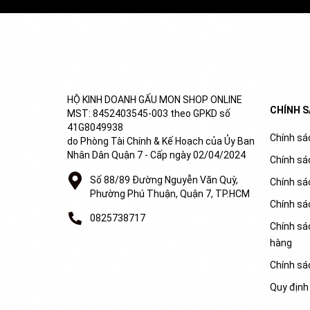
HỘ KINH DOANH GẤU MON SHOP ONLINE
CHÍNH 
MST: 8452403545-003 theo GPKD số
41G8049938
Chính sác
do Phòng Tài Chính & Kế Hoạch của Ủy Ban
Nhân Dân Quận 7 - Cấp ngày 02/04/2024
Chính sá
Số 88/89 Đường Nguyễn Văn Quỳ,
Chính sá
Phường Phú Thuận, Quận 7, TP.HCM
Chính sá
0825738717
Chính sác
hàng
Chính sá
Quy định