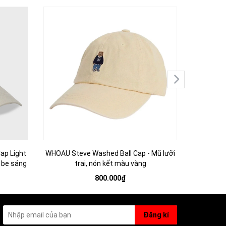
ap Light
WHOAU Steve Washed Ball Cap - Mũ lưỡi
WHOAU Ste
u be sáng
trai, nón kết màu vàng
t
800.000₫
Đăng kí