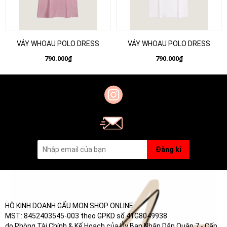
VÁY WHOAU POLO DRESS
VÁY WHOAU POLO DRESS
790.000₫
790.000₫
Đăng kí
HỘ KINH DOANH GẤU MON SHOP ONLINE
MST: 8452403545-003 theo GPKD số 41G8049938
do Phòng Tài Chính & Kế Hoạch của Ủy Ban Nhân Dân Quận 7 - Cấp