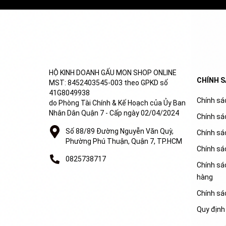
HỘ KINH DOANH GẤU MON SHOP ONLINE
CHÍNH 
MST: 8452403545-003 theo GPKD số
41G8049938
Chính sác
do Phòng Tài Chính & Kế Hoạch của Ủy Ban
Nhân Dân Quận 7 - Cấp ngày 02/04/2024
Chính sá
Số 88/89 Đường Nguyễn Văn Quỳ,
Chính sá
Phường Phú Thuận, Quận 7, TP.HCM
Chính sá
0825738717
Chính sác
hàng
Chính sá
Quy định