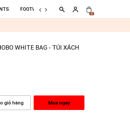
NTS
FOOTWEAR
ORTHER
0
OBO WHITE BAG - TÚI XÁCH
o giỏ hàng
Mua ngay