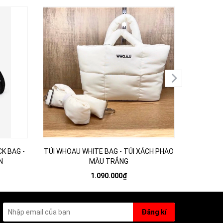
K BAG -
TÚI WHOAU WHITE BAG - TÚI XÁCH PHAO
TÚI WHOA
N
MÀU TRẮNG
1.090.000₫
Đăng kí