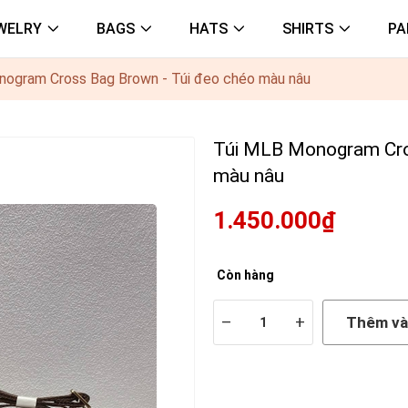
WELRY
BAGS
HATS
SHIRTS
PA
ogram Cross Bag Brown - Túi đeo chéo màu nâu
Túi MLB Monogram Cro
màu nâu
1.450.000₫
Còn hàng
–
+
Thêm và