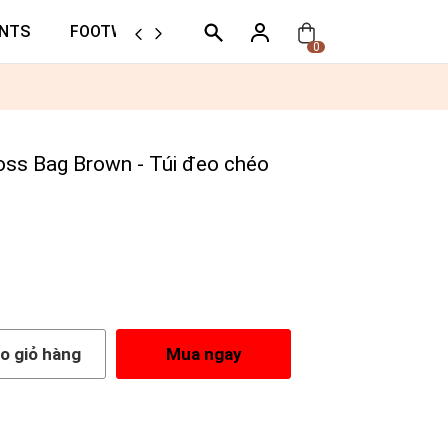
NTS
FOOTWEAR
ORTHER
0
ss Bag Brown - Túi đeo chéo
o giỏ hàng
Mua ngay