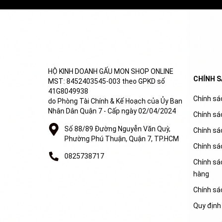
HỘ KINH DOANH GẤU MON SHOP ONLINE
CHÍNH 
MST: 8452403545-003 theo GPKD số
41G8049938
Chính sác
do Phòng Tài Chính & Kế Hoạch của Ủy Ban
Nhân Dân Quận 7 - Cấp ngày 02/04/2024
Chính sá
Số 88/89 Đường Nguyễn Văn Quỳ,
Chính sá
Phường Phú Thuận, Quận 7, TP.HCM
Chính sá
0825738717
Chính sác
hàng
Chính sá
Quy định