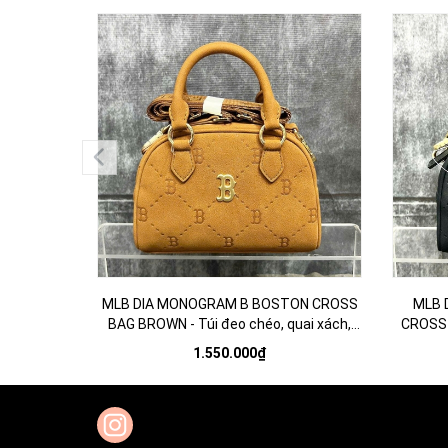
MLB DIA MONOGRAM B BOSTON CROSS
MLB 
BAG BROWN - Túi đeo chéo, quai xách,
CROSS 
màu nâu
1.550.000₫