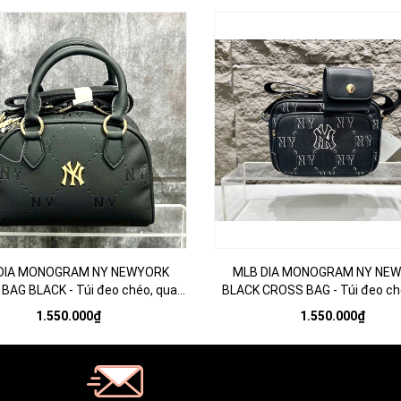
DIA MONOGRAM NY NEWYORK
MLB DIA MONOGRAM NY NE
BAG BLACK - Túi đeo chéo, quai
BLACK CROSS BAG - Túi đeo c
xách, màu đen
đen
1.550.000₫
1.550.000₫