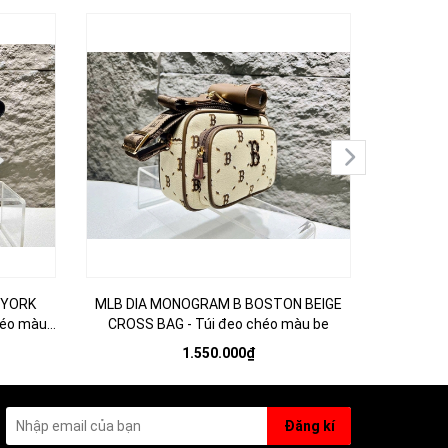
WYORK
MLB DIA MONOGRAM B BOSTON BEIGE
Túi Đeo 
héo màu
CROSS BAG - Túi đeo chéo màu be
1.550.000₫
Đăng kí