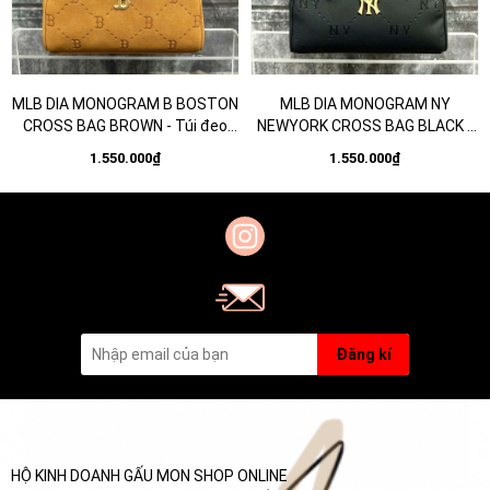
MLB DIA MONOGRAM B BOSTON
MLB DIA MONOGRAM NY
CROSS BAG BROWN - Túi đeo
NEWYORK CROSS BAG BLACK -
chéo, quai xách, màu nâu
Túi đeo chéo, quai xách, màu
1.550.000₫
1.550.000₫
đen
Đăng kí
HỘ KINH DOANH GẤU MON SHOP ONLINE