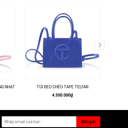
NG NHẠT
TÚI ĐEO CHÉO TAPE TELFAR
TÚI Đ
4.300.000₫
Đăng kí