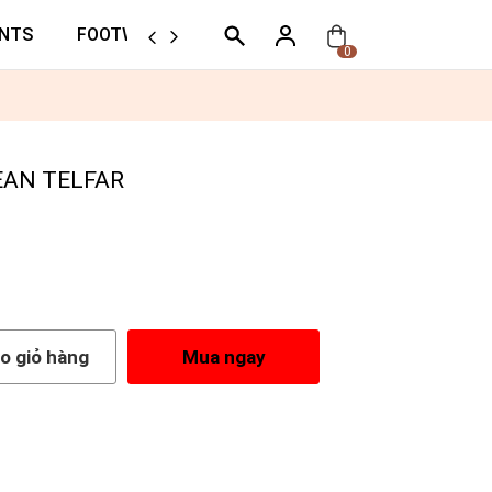
NTS
FOOTWEAR
ORTHER
0
EAN TELFAR
o giỏ hàng
Mua ngay