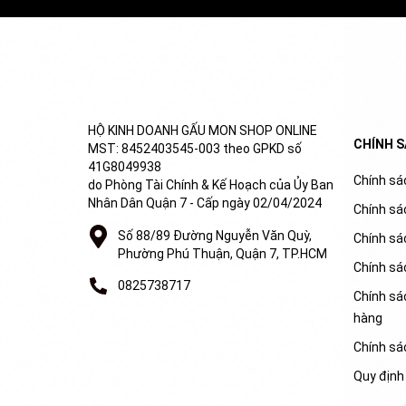
HỘ KINH DOANH GẤU MON SHOP ONLINE
CHÍNH 
MST: 8452403545-003 theo GPKD số
41G8049938
Chính sác
do Phòng Tài Chính & Kế Hoạch của Ủy Ban
Nhân Dân Quận 7 - Cấp ngày 02/04/2024
Chính sá
Số 88/89 Đường Nguyễn Văn Quỳ,
Chính sá
Phường Phú Thuận, Quận 7, TP.HCM
Chính sá
0825738717
Chính sác
hàng
Chính sá
Quy định