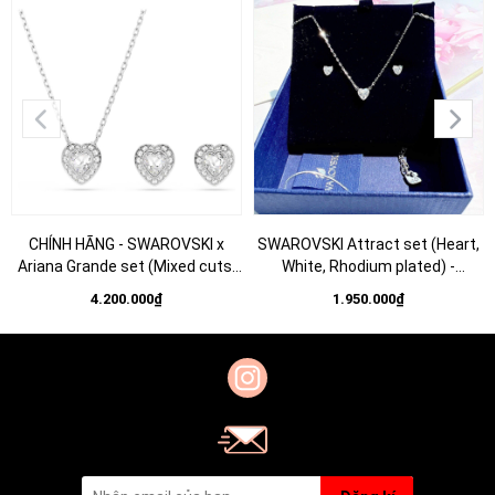
CHÍNH HÃNG - SWAROVSKI x
SWAROVSKI Attract set (Heart,
Ariana Grande set (Mixed cuts,
White, Rhodium plated) -
Heart, White, Rhodium plated) -
EARRINGS & NECKLACE - Khuyên
4.200.000₫
1.950.000₫
SET - EARRINGS - NECKLACE -
tai + dây cổ hình tim -
Khuyên tai + dây cổ, pha lê trắng,
SWAROVSKI - JEWELRY
trái tim - JEWELRY