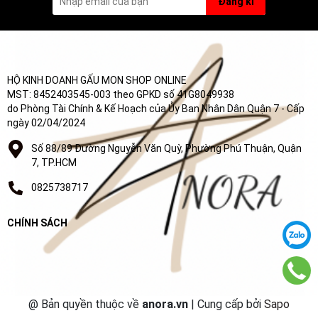
Đăng kí
HỘ KINH DOANH GẤU MON SHOP ONLINE
MST: 8452403545-003 theo GPKD số 41G8049938
do Phòng Tài Chính & Kế Hoạch của Ủy Ban Nhân Dân Quận 7 - Cấp
ngày 02/04/2024
Số 88/89 Đường Nguyễn Văn Quỳ, Phường Phú Thuận, Quận
7, TP.HCM
0825738717
CHÍNH SÁCH
@ Bản quyền thuộc về
anora.vn
| Cung cấp bởi
Sapo