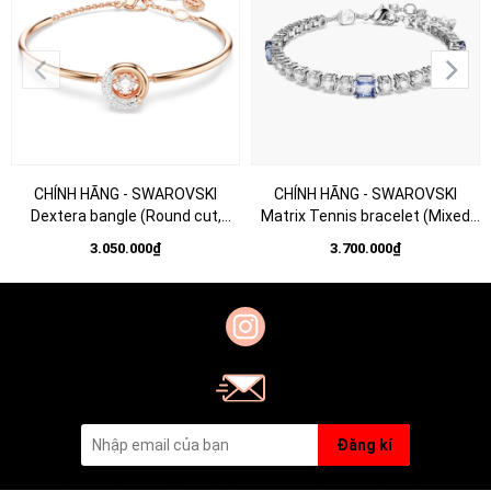
CHÍNH HÃNG - SWAROVSKI
CHÍNH HÃNG - SWAROVSKI
Dextera bangle (Round cut,
Matrix Tennis bracelet (Mixed
White, Rose gold-tone plated) -
cut, Blue, Rhodium plated) -
3.050.000₫
3.700.000₫
Vòng, lắc tay, pha lê trắng -
Vòng/lắc tay đá pha lê trắng
JEWELRY BRACELET
phối xanh - JEWELRY
Đăng kí