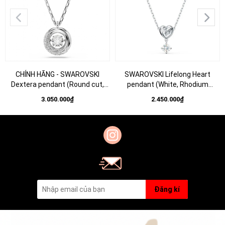
CHÍNH HÃNG - SWAROVSKI
SWAROVSKI Lifelong Heart
Dextera pendant (Round cut,
pendant (White, Rhodium
White, Rhodium plated) - Dây cổ,
plated) - Dây cổ, dây chuyền hình
3.050.000₫
2.450.000₫
chuyền, pha lê trắng - JEWELRY
tim phối đá pha lê trắng -
NECKLACE
NECKLACE Jewelry
Đăng kí