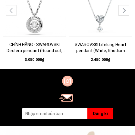
CHÍNH HÃNG - SWAROVSKI
SWAROVSKI Lifelong Heart
Dextera pendant (Round cut,
pendant (White, Rhodium
White, Rhodium plated) - Dây cổ,
plated) - Dây cổ, dây chuyền hình
3.050.000₫
2.450.000₫
chuyền, pha lê trắng - JEWELRY
tim phối đá pha lê trắng -
NECKLACE
NECKLACE Jewelry
Đăng kí