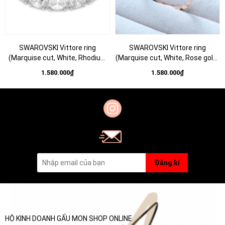
SWAROVSKI Vittore ring
SWAROVSKI Vittore ring
(Marquise cut, White, Rhodium
(Marquise cut, White, Rose gold-
plated) - RINGS - Nhẫn pha lê cắt
tone plated) - RINGS - Nhẫn pha
1.580.000₫
1.580.000₫
giọt - SWAROVSKI JEWELRY
lê cắt giọt - SWAROVSKI
JEWELRY
Đăng kí
HỘ KINH DOANH GẤU MON SHOP ONLINE