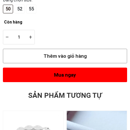
Đang chọn size:
50
52
55
Còn hàng
–
+
Thêm vào giỏ hàng
Mua ngay
SẢN PHẨM TƯƠNG TỰ