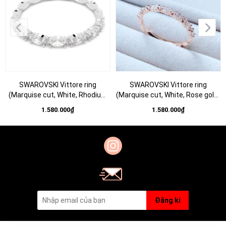
SWAROVSKI Vittore ring
SWAROVSKI Vittore ring
(Marquise cut, White, Rhodium
(Marquise cut, White, Rose gold-
plated) - RINGS - Nhẫn pha lê cắt
tone plated) - RINGS - Nhẫn pha
1.580.000₫
1.580.000₫
giọt - SWAROVSKI JEWELRY
lê cắt giọt - SWAROVSKI
JEWELRY
Đăng kí