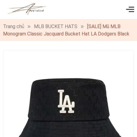
0
Trang chủ
MLB BUCKET HATS
[SALE] Mũ MLB
Monogram Classic Jacquard Bucket Hat LA Dodgers Black