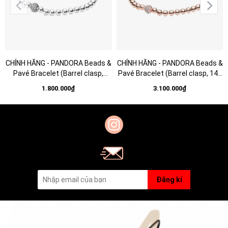
CHÍNH HÃNG - PANDORA Beads &
CHÍNH HÃNG - PANDORA Beads &
Pavé Bracelet (Barrel clasp,
Pavé Bracelet (Barrel clasp, 14K
Silver Sterling)- Vòng/lắc bạc
rosegold plated)- Vòng/lắc khoá
1.800.000₫
3.100.000₫
925, khoá trụ, dáng bi tròn -
trụ, dáng bi tròn, mạ vàng hồng
JEWELRY
14K - JEWELRY
Đăng kí