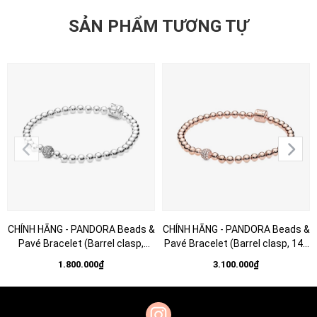
SẢN PHẨM TƯƠNG TỰ
CHÍNH HÃNG - PANDORA Beads &
CHÍNH HÃNG - PANDORA Beads &
Pavé Bracelet (Barrel clasp,
Pavé Bracelet (Barrel clasp, 14K
Silver Sterling)- Vòng/lắc bạc
rosegold plated)- Vòng/lắc khoá
1.800.000₫
3.100.000₫
925, khoá trụ, dáng bi tròn -
trụ, dáng bi tròn, mạ vàng hồng
JEWELRY
14K - JEWELRY