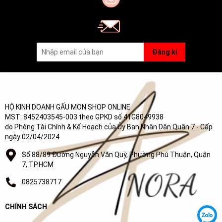
Đăng kí
HỘ KINH DOANH GẤU MON SHOP ONLINE
MST: 8452403545-003 theo GPKD số 41G8049938
do Phòng Tài Chính & Kế Hoạch của Ủy Ban Nhân Dân Quận 7 - Cấp
ngày 02/04/2024
Số 88/89 Đường Nguyễn Văn Quỳ, Phường Phú Thuận, Quận
7, TP.HCM
0825738717
CHÍNH SÁCH