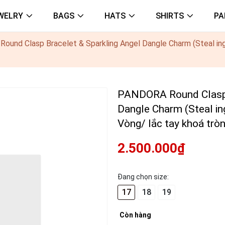
WELRY
BAGS
HATS
SHIRTS
PA
und Clasp Bracelet & Sparkling Angel Dangle Charm (Steal ing S
PANDORA Round Clasp B
Dangle Charm (Steal ing
Vòng/ lắc tay khoá tròn 
2.500.000₫
Đang chọn size:
17
18
19
Còn hàng