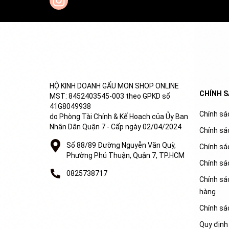
HỘ KINH DOANH GẤU MON SHOP ONLINE
CHÍNH 
MST: 8452403545-003 theo GPKD số
41G8049938
Chính sác
do Phòng Tài Chính & Kế Hoạch của Ủy Ban
Nhân Dân Quận 7 - Cấp ngày 02/04/2024
Chính sá
Số 88/89 Đường Nguyễn Văn Quỳ,
Chính sá
Phường Phú Thuận, Quận 7, TP.HCM
Chính sá
0825738717
Chính sác
hàng
Chính sá
Quy định