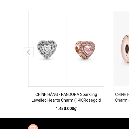
CHÍNH HÃNG - PANDORA Sparkling
CHÍNH 
Levelled Hearts Charm (14K Rosegold
Charm (
plated / Silver Sterling 925, Zircona) Hạt
Hạt tran
1.450.000₫
trang trí vòng tay hình trái tim
k