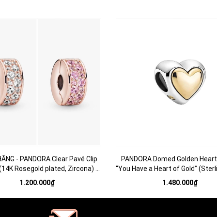
HÃNG - PANDORA Clear Pavé Clip
PANDORA Domed Golden Heart
14K Rosegold plated, Zircona) -
“You Have a Heart of Gold” (Sterli
g trí vòng tay, chốt bấm, hỗn hợp
14K Gold) - Hạt trang trí vòng tay
1.200.000₫
1.480.000₫
im loại mạ vàng hồng 14k
tim vàng