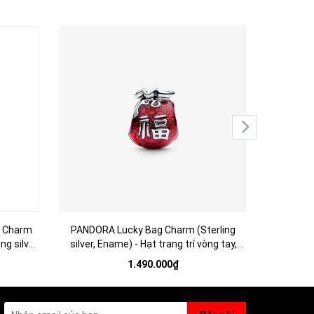
 Charm
PANDORA Lucky Bag Charm (Sterling
PANDORA
ng silver,
silver, Ename) - Hạt trang trí vòng tay,
Charm (Ste
 hình trái
hình chiếc túi màu đỏ tráng men, chữ
trí vòng t
1.490.000₫
“Fu” hay “ Phú - Phúc”. (chỉ gồm hạt
“ping'an” 
Charm - không gồm vòng tay).
hạt Ch