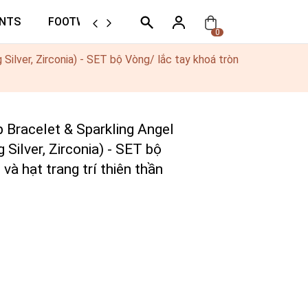
NTS
FOOTWEAR
ORTHER
0
ilver, Zirconia) - SET bộ Vòng/ lắc tay khoá tròn
racelet & Sparkling Angel
 Silver, Zirconia) - SET bộ
và hạt trang trí thiên thần