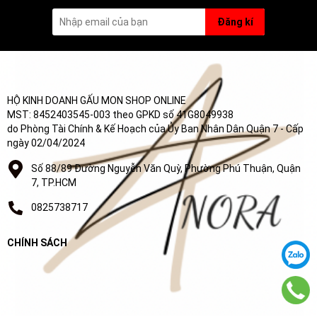
Đăng kí
HỘ KINH DOANH GẤU MON SHOP ONLINE
MST: 8452403545-003 theo GPKD số 41G8049938
do Phòng Tài Chính & Kế Hoạch của Ủy Ban Nhân Dân Quận 7 - Cấp
ngày 02/04/2024
Số 88/89 Đường Nguyễn Văn Quỳ, Phường Phú Thuận, Quận
7, TP.HCM
0825738717
CHÍNH SÁCH