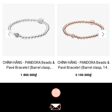
CHÍNH HÃNG - PANDORA Beads &
CHÍNH HÃNG - PANDORA Beads &
Pavé Bracelet (Barrel clasp,
Pavé Bracelet (Barrel clasp, 14K
Silver Sterling)- Vòng/lắc bạc
rosegold plated)- Vòng/lắc khoá
1.800.000₫
3.100.000₫
925, khoá trụ, dáng bi tròn -
trụ, dáng bi tròn, mạ vàng hồng
JEWELRY
14K - JEWELRY