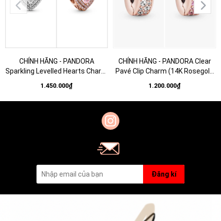
CHÍNH HÃNG - PANDORA
CHÍNH HÃNG - PANDORA Clear
Sparkling Levelled Hearts Charm
Pavé Clip Charm (14K Rosegold
(14K Rosegold plated / Silver
plated, Zircona) - Hạt trang trí
1.450.000₫
1.200.000₫
Sterling 925, Zircona) Hạt trang
vòng tay, chốt bấm, hỗn hợp kim
trí vòng tay hình trái tim
loại mạ vàng hồng 14k
Đăng kí