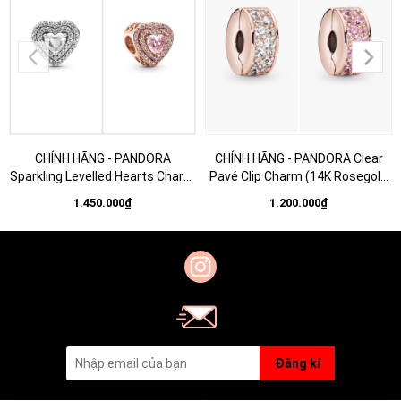
CHÍNH HÃNG - PANDORA
CHÍNH HÃNG - PANDORA Clear
Sparkling Levelled Hearts Charm
Pavé Clip Charm (14K Rosegold
(14K Rosegold plated / Silver
plated, Zircona) - Hạt trang trí
1.450.000₫
1.200.000₫
Sterling 925, Zircona) Hạt trang
vòng tay, chốt bấm, hỗn hợp kim
trí vòng tay hình trái tim
loại mạ vàng hồng 14k
Đăng kí