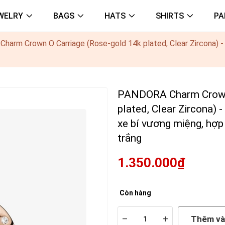
WELRY
BAGS
HATS
SHIRTS
PA
arm Crown O Carriage (Rose-gold 14k plated, Clear Zircona) - H
PANDORA Charm Crown 
plated, Clear Zircona) -
xe bí vương miệng, hợp
trắng
1.350.000₫
Còn hàng
–
+
Thêm và