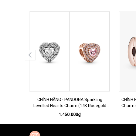
CHÍNH HÃNG - PANDORA Sparkling
CHÍNH 
Levelled Hearts Charm (14K Rosegold
Charm (
plated / Silver Sterling 925, Zircona) Hạt
Hạt tran
1.450.000₫
trang trí vòng tay hình trái tim
k