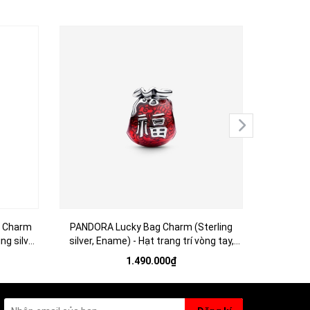
 Charm
PANDORA Lucky Bag Charm (Sterling
PANDORA
ng silver,
silver, Ename) - Hạt trang trí vòng tay,
Charm (Ste
 hình trái
hình chiếc túi màu đỏ tráng men, chữ
trí vòng t
1.490.000₫
“Fu” hay “ Phú - Phúc”. (chỉ gồm hạt
“ping'an” 
Charm - không gồm vòng tay).
hạt Ch