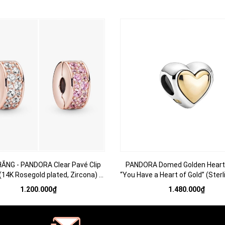
HÃNG - PANDORA Clear Pavé Clip
PANDORA Domed Golden Heart
14K Rosegold plated, Zircona) -
“You Have a Heart of Gold” (Sterli
g trí vòng tay, chốt bấm, hỗn hợp
14K Gold) - Hạt trang trí vòng tay
1.200.000₫
1.480.000₫
im loại mạ vàng hồng 14k
tim vàng