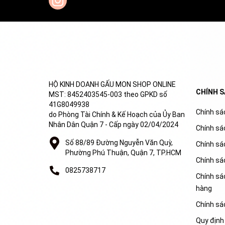
HỘ KINH DOANH GẤU MON SHOP ONLINE
CHÍNH 
MST: 8452403545-003 theo GPKD số
41G8049938
Chính sác
do Phòng Tài Chính & Kế Hoạch của Ủy Ban
Nhân Dân Quận 7 - Cấp ngày 02/04/2024
Chính sá
Số 88/89 Đường Nguyễn Văn Quỳ,
Chính sá
Phường Phú Thuận, Quận 7, TP.HCM
Chính sá
0825738717
Chính sác
hàng
Chính sá
Quy định