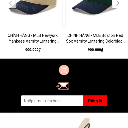
CHÍNH HÃNG - MLB Newyork
CHÍNH HÃNG - MLB Boston Red
Yankees Varsity Lettering
Sox Varsity Lettering Colorblock
Colorblock Unstructured Ball
Unstructured Ball Cap - Mũ lưỡi
900.000₫
900.000₫
Cap - Mũ lưỡi trai nón kết tone
trai nón kết tone xanh
be
Đăng kí