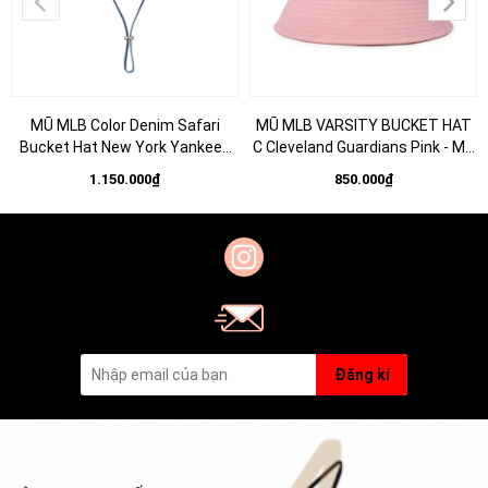
MŨ MLB Color Denim Safari
MŨ MLB VARSITY BUCKET HAT
Bucket Hat New York Yankees
C Cleveland Guardians Pink - Mũ
NY Blue - Mũ vành tròn, có dây
vành tròn, màu hồng
1.150.000₫
850.000₫
thắt, màu xanh
Đăng kí