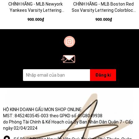
CHÍNH HÃNG - MLB Newyork
CHÍNH HÃNG - MLB Boston Red
Yankees Varsity Lettering
Sox Varsity Lettering Colorblock
Colorblock Unstructured Ball
Unstructured Ball Cap - Mũ lưỡi
900.000₫
900.000₫
Cap - Mũ lưỡi trai nón kết tone
trai nón kết tone xanh
be
Đăng kí
HỘ KINH DOANH GẤU MON SHOP ONLINE
MST: 8452403545-003 theo GPKD số 41G8049938
do Phòng Tài Chính & Kế Hoạch của Ủy Ban Nhân Dân Quận 7 - Cấp
ngày 02/04/2024