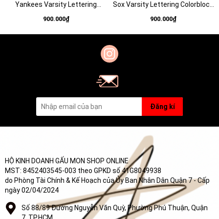
Yankees Varsity Lettering
Sox Varsity Lettering Colorblock
Colorblock Unstructured Ball
Unstructured Ball Cap - Mũ lưỡi
900.000₫
900.000₫
Cap - Mũ lưỡi trai nón kết tone
trai nón kết tone xanh
be
Đăng kí
HỘ KINH DOANH GẤU MON SHOP ONLINE
MST: 8452403545-003 theo GPKD số 41G8049938
do Phòng Tài Chính & Kế Hoạch của Ủy Ban Nhân Dân Quận 7 - Cấp
ngày 02/04/2024
Số 88/89 Đường Nguyễn Văn Quỳ, Phường Phú Thuận, Quận
7, TP.HCM