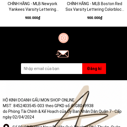
CHÍNH HÃNG - MLB Newyork
CHÍNH HÃNG - MLB Boston Red
Yankees Varsity Lettering
Sox Varsity Lettering Colorblock
Colorblock Unstructured Ball
Unstructured Ball Cap - Mũ lưỡi
900.000₫
900.000₫
Cap - Mũ lưỡi trai nón kết tone
trai nón kết tone xanh
be
Đăng kí
HỘ KINH DOANH GẤU MON SHOP ONLINE
MST: 8452403545-003 theo GPKD số 41G8049938
do Phòng Tài Chính & Kế Hoạch của Ủy Ban Nhân Dân Quận 7 - Cấp
ngày 02/04/2024