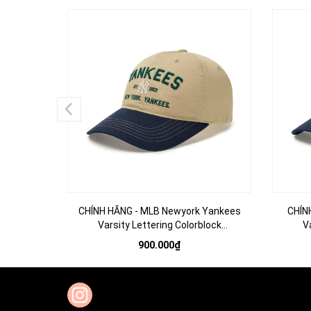
CHÍNH HÃNG - MLB Newyork Yankees
CHÍN
Varsity Lettering Colorblock
V
Unstructured Ball Cap - Mũ lưỡi trai nón
Unstruc
900.000₫
kết tone be