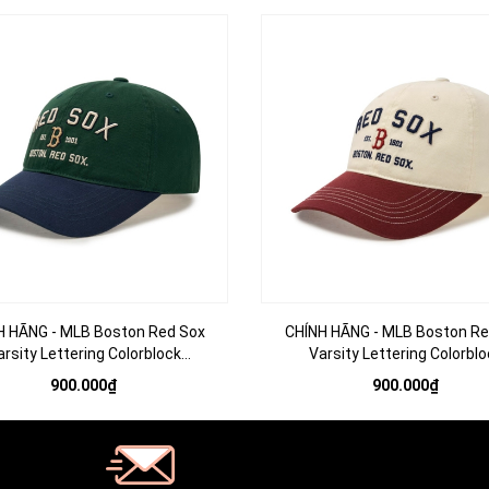
H HÃNG - MLB Boston Red Sox
CHÍNH HÃNG - MLB Boston Re
arsity Lettering Colorblock
Varsity Lettering Colorblo
tured Ball Cap - Mũ lưỡi trai nón
Unstructured Ball Cap - Mũ lưỡi 
900.000₫
900.000₫
kết tone xanh
kết tone đỏ