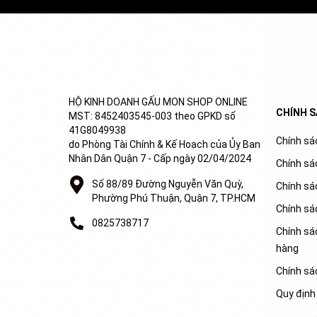
HỘ KINH DOANH GẤU MON SHOP ONLINE
CHÍNH 
MST: 8452403545-003 theo GPKD số
41G8049938
Chính sác
do Phòng Tài Chính & Kế Hoạch của Ủy Ban
Nhân Dân Quận 7 - Cấp ngày 02/04/2024
Chính sá
Số 88/89 Đường Nguyễn Văn Quỳ,
Chính sá
Phường Phú Thuận, Quận 7, TP.HCM
Chính sá
0825738717
Chính sác
hàng
Chính sá
Quy định