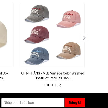
d Sox
CHÍNH HÃNG - MLB Vintage Color Washed
MLB Deni
ck
Unstructured Ball Cap -
Cap New
trai nón
Beige/Navy/Charcoal/Coral/.. - Mũ lưỡi
lư
1.030.000₫
trai, nón kết màu be/xanhđen/xámchì
Đăng kí