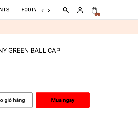
NTS
FOOTWEAR
ORTHER
0
NY GREEN BALL CAP
o giỏ hàng
Mua ngay