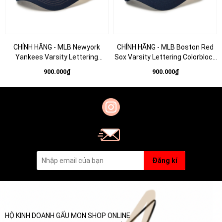
CHÍNH HÃNG - MLB Newyork
CHÍNH HÃNG - MLB Boston Red
Yankees Varsity Lettering
Sox Varsity Lettering Colorblock
Colorblock Unstructured Ball
Unstructured Ball Cap - Mũ lưỡi
900.000₫
900.000₫
Cap - Mũ lưỡi trai nón kết tone
trai nón kết tone xanh
be
Đăng kí
HỘ KINH DOANH GẤU MON SHOP ONLINE