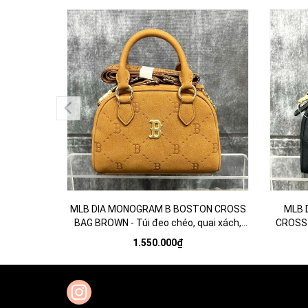
MLB DIA MONOGRAM B BOSTON CROSS
MLB 
BAG BROWN - Túi đeo chéo, quai xách,
CROSS 
màu nâu
1.550.000₫