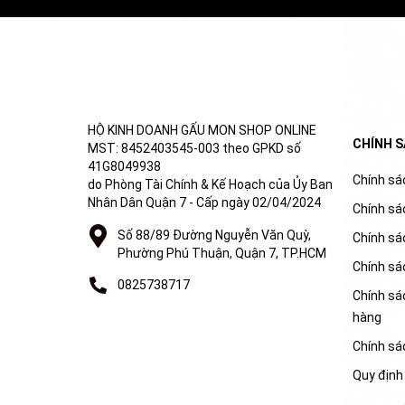
HỘ KINH DOANH GẤU MON SHOP ONLINE
CHÍNH 
MST: 8452403545-003 theo GPKD số
41G8049938
Chính sác
do Phòng Tài Chính & Kế Hoạch của Ủy Ban
Nhân Dân Quận 7 - Cấp ngày 02/04/2024
Chính sá
Số 88/89 Đường Nguyễn Văn Quỳ,
Chính sá
Phường Phú Thuận, Quận 7, TP.HCM
Chính sá
0825738717
Chính sác
hàng
Chính sá
Quy định