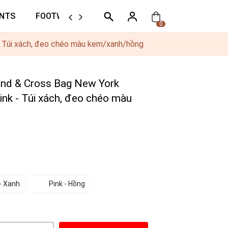
NTS
FOOTWEAR
ORTHER
0
 Túi xách, đeo chéo màu kem/xanh/hồng
d & Cross Bag New York
nk - Túi xách, đeo chéo màu
- Xanh
Pink - Hồng