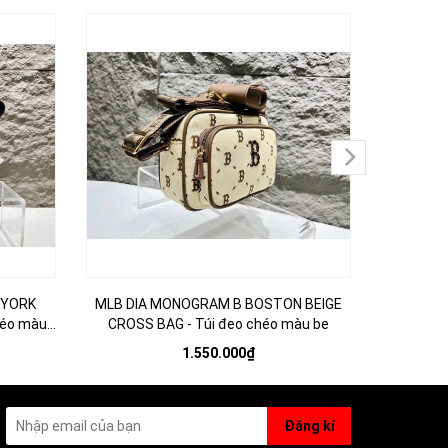
WYORK
MLB DIA MONOGRAM B BOSTON BEIGE
Túi Đeo 
héo màu
CROSS BAG - Túi đeo chéo màu be
1.550.000₫
Đăng kí