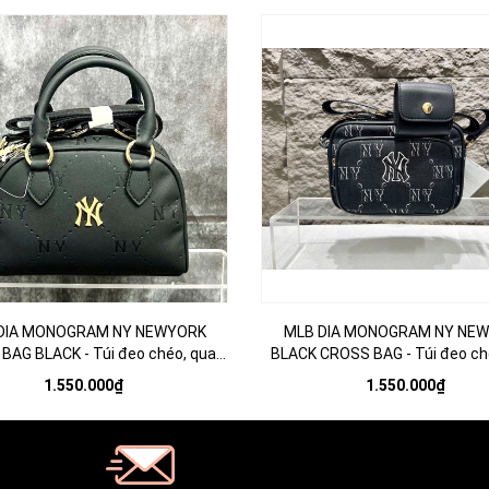
DIA MONOGRAM NY NEWYORK
MLB DIA MONOGRAM NY NE
BAG BLACK - Túi đeo chéo, quai
BLACK CROSS BAG - Túi đeo c
xách, màu đen
đen
1.550.000₫
1.550.000₫