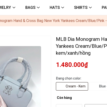
WELRY
BAGS
HATS
SHIRTS
PA
ogram Hand & Cross Bag New York Yankees Cream/Blue/Pink -
MLB Dia Monogram Han
Yankees Cream/Blue/Pi
kem/xanh/hồng
1.480.000₫
Đang chọn color:
Cream - Kem
Blue 
Còn hàng