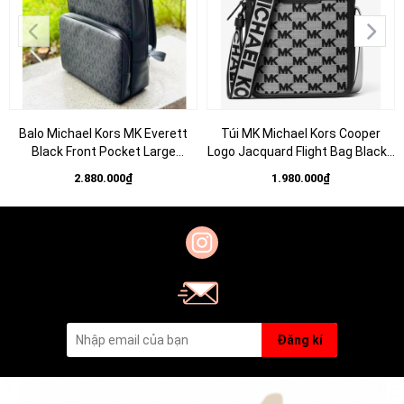
Balo Michael Kors MK Everett
Túi MK Michael Kors Cooper
Black Front Pocket Large
Logo Jacquard Flight Bag Black -
Backpack
Túi đeo chéo nam/nữ màu xám
2.880.000₫
1.980.000₫
đen
Đăng kí