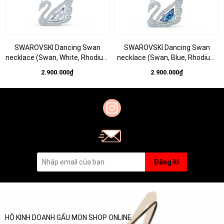
SWAROVSKI Dancing Swan
SWAROVSKI Dancing Swan
necklace (Swan, White, Rhodium
necklace (Swan, Blue, Rhodium
plated) - Dây cổ, dây chuyền
plated) - Dây cổ, dây chuyền
2.900.000₫
2.900.000₫
SWAROVSKI - JEWELRY
SWAROVSKI - JEWELRY
NECKLACE
NECKLACE
Đăng kí
HỘ KINH DOANH GẤU MON SHOP ONLINE