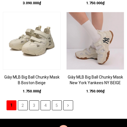
Yankees Pink
3.090.000₫
1.750.000₫
Giày MLB Big Ball Chunky Mask
Giày MLB Big Ball Chunky Mask
B Boston Beige
New York Yankees NY BEIGE
1.750.000₫
1.750.000₫
1
2
3
4
5