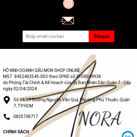
Đăng kí
HỘ KINH DOANH GẤU MON SHOP ONLINE
MST: 8452403545-003 theo GPKD số 41G8049938
do Phòng Tài Chính & Kế Hoạch của Ủy Ban Nhân Dân Quận 7 - Cấp
ngày 02/04/2024
Số 88/89 Đường Nguyễn Văn Quỳ, Phường Phú Thuận, Quận
7, TP.HCM
0825738717
CHÍNH SÁCH