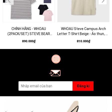
CHÍNH HÃNG - WHOAU
WHOAU Steve Campus Arch
(2PACK/SET) STEVE BEAR
Letter T-Shirt Beige - Áo thun, cổ
STRIPE T-SHIRT - Bộ 2 áo thun
tròn, tay lỡ màu be
890.000₫
810.000₫
màu đen+sọc
Đăng kí