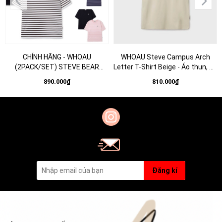
CHÍNH HÃNG - WHOAU
WHOAU Steve Campus Arch
(2PACK/SET) STEVE BEAR
Letter T-Shirt Beige - Áo thun, cổ
STRIPE T-SHIRT - Bộ 2 áo thun
tròn, tay lỡ màu be
890.000₫
810.000₫
màu đen+sọc
Đăng kí