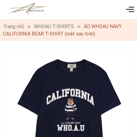
0
Trang chủ
WHOAU T-SHIRTS
ÁO WHOAU NAVY
CALIFORNIA BEAR T-SHIRT (mặt sau trơn)