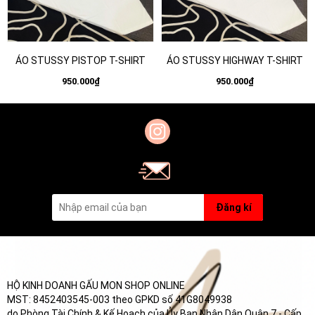
ÁO STUSSY PISTOP T-SHIRT
ÁO STUSSY HIGHWAY T-SHIRT
950.000₫
950.000₫
Đăng kí
HỘ KINH DOANH GẤU MON SHOP ONLINE
MST: 8452403545-003 theo GPKD số 41G8049938
do Phòng Tài Chính & Kế Hoạch của Ủy Ban Nhân Dân Quận 7 - Cấp